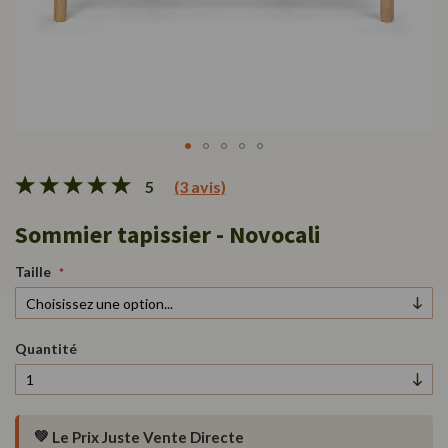
Skip
5
(3 avis)
to
the
Sommier tapissier - Novocali
beginning
of
the
Taille
images
gallery
Quantité
💚
Le Prix Juste Vente Directe