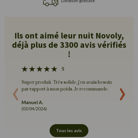
Livraison gratuite
Ils ont aimé leur nuit Novoly,
déjà plus de 3300 avis vérifiés
!
5
‹
›
Super produit. Très solide, j’en avais besoin
Très b
par rapport à mon poids. Je recommande.
Yan B.
(15/12/
Manuel A.
(03/04/2026)
Tous les avis