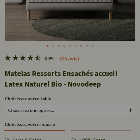
Skip
4.95
(25 avis)
to
the
Matelas Ressorts Ensachés accueil
beginning
of
Latex Naturel Bio - Novodeep
the
images
gallery
Choisissez votre taille
Choisissez votre housse