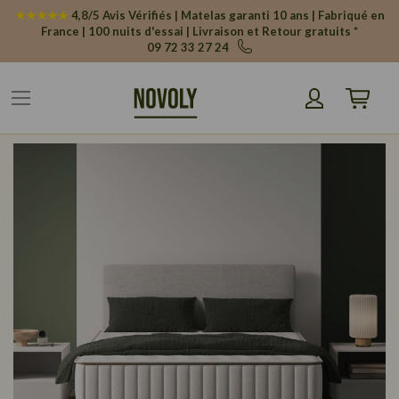
Panneau de gestion des cookies
★★★★★
4,8/5 Avis Vérifiés | Matelas garanti 10 ans | Fabriqué en
France | 100 nuits d'essai | Livraison et Retour gratuits *
09 72 33 27 24
Mon pani
Skip
to
the
end
of
the
images
gallery