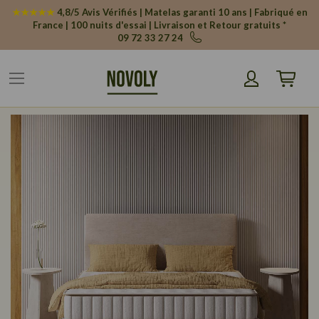
Panneau de gestion des cookies
★★★★★
4,8/5 Avis Vérifiés | Matelas garanti 10 ans | Fabriqué en
France | 100 nuits d'essai | Livraison et Retour gratuits *
09 72 33 27 24
Mon pani
Skip
to
the
end
of
the
images
gallery