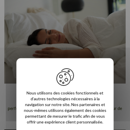
Dissipe la chaleur excessive
Nous utilisons des cookies fonctionnels et
d’autres technologies nécessaires à la
Des milliers de cellules ouvertes associées à 9000
navigation sur notre site. Nos partenaires et
perforations améliorent la circulation de l’air à l’intérieur de
nous-mêmes utilisons également des cookies
votre matelas. Votre sommeil devient réparateur.
permettant de mesurer le trafic afin de vous
offrir une expérience client personnalisée.