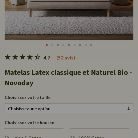
Skip
4.7
(52 avis)
to
the
Matelas Latex classique et Naturel Bio -
beginning
of
Novoday
the
images
gallery
Choisissez votre taille
Choisissez votre housse