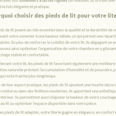
te avec nos
sommiers à lattes rigides
ou flexibles, ils offrent une
 à la fois élégante et pratique.
quoi choisir des pieds de lit pour votre lite
ds de lit jouent un rôle essentiel dans la qualité et la durabilité de v
nant votre sommier à une hauteur idéale, ce qui permet une répar
ables. En plus de renforcer la solidité de votre lit, ils dégagent un
ouvez ainsi optimiser l'organisation de votre chambre en y glissan
chage stable et confortable.
levant votre lit, les pieds de lit favorisent également une meilleure
ation naturelle prévient l’accumulation d’humidité et de poussière,
 qui reste fraîche plus longtemps.
s de leur aspect pratique, les pieds de lit ajoutent une touche décor
en métal ou dans des finitions modernes, ils apportent une esthétiqu
ntérieur. Ils permettent aussi d’ajuster la hauteur de votre couchag
 au lit ou optimiser l’espace disponible dans votre pièce.
s pieds de lit adaptés, votre literie gagne en élégance, en confort 