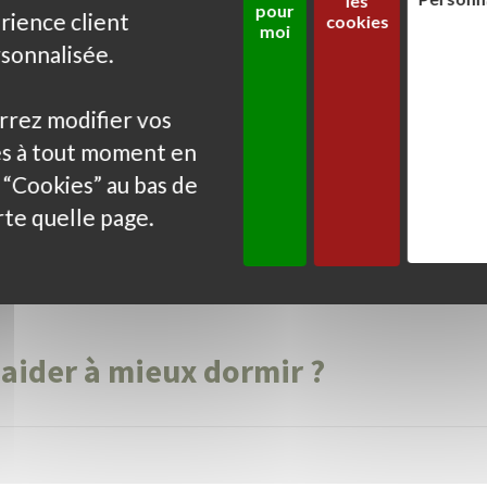
les
te
pour son sérieux.
ad
pour
rience client
cookies
moi
n
pr
sonnalisée.
Jean N.
An
rrez modifier vos
s à tout moment en
r “Cookies” au bas de
te quelle page.
Tous les avis
ider à mieux dormir ?