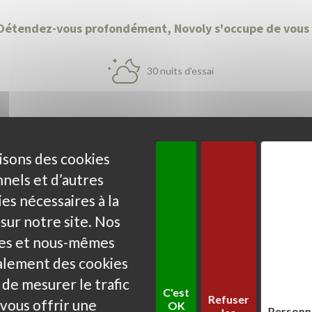
Détendez-vous profondément, Novoly s'occupe de vous 
30 nuits d'essai
isons des cookies
nels et d’autres
r nuit Novoly, déjà plus de 330
es nécessaires à la
 sur notre site. Nos
res et nous-mêmes
5
galement des cookies
de mesurer le trafic
Excellent contact , livraison rapide. Le sommier est de
Il
C'est
Refuser
 vous offrir une
très bonne qualité . Je recommande cette entreprise
l'
OK
Personn