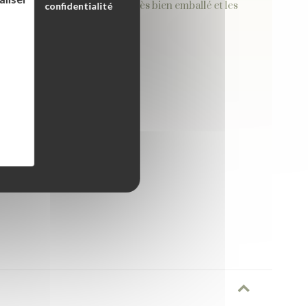
apté à son âge. Le colis était très bien emballé et les
confidentialité
oduits de qualité.
astasia P.