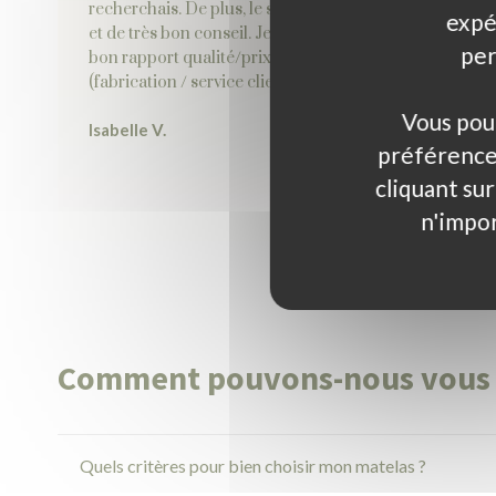
recherchais. De plus, le service client a été à mon écou
expé
et de très bon conseil. Je recommande ce site pour so
per
bon rapport qualité/prix et le Made in France
(fabrication / service client).
Vous pou
Isabelle V.
préférence
cliquant su
n'impor
Comment pouvons-nous vous a
Quels critères pour bien choisir mon matelas ?