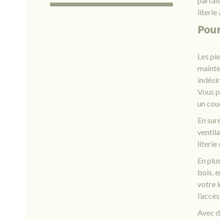
parfai
literie
Pour
Les pie
mainte
indésir
Vous p
un cou
En suré
ventil
literie
En plu
bois, 
votre i
l’accès
Avec de