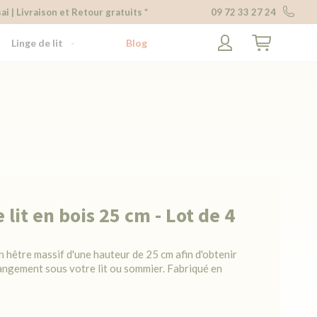
ai | Livraison et Retour gratuits *
09 72 33 27 24
Linge de lit
Blog
Mon panier
 lit en bois 25 cm - Lot de 4
n hêtre massif d'une hauteur de 25 cm afin d'obtenir
angement sous votre lit ou sommier. Fabriqué en