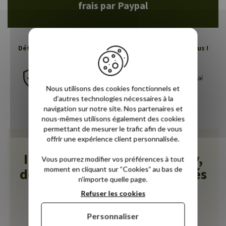
frais par Paypal
Détendez-vous profondément, Novoly s'occupe de vous !
Garantie 10 ans
30 nuits d'essai
Nous utilisons des cookies fonctionnels et
d’autres technologies nécessaires à la
Livraison gratuite
navigation sur notre site. Nos partenaires et
nous-mêmes utilisons également des cookies
permettant de mesurer le trafic afin de vous
offrir une expérience client personnalisée.
Ils ont aimé leur nuit Novoly,
Vous pourrez modifier vos préférences à tout
moment en cliquant sur “Cookies” au bas de
déjà plus de 3300 avis vérifiés
n'importe quelle page.
!
Refuser les cookies
Personnaliser