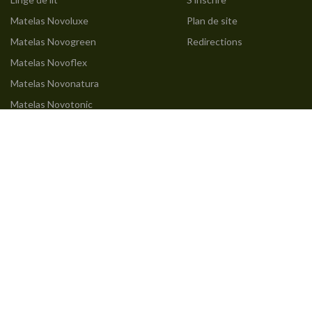
Matelas Novoluxe
Plan de site
Matelas Novogreen
Redirections
Matelas Novoflex
Matelas Novonatura
Matelas Novotonic
Matelas Novodream
Matelas Novobest
Matelas 160x200
Matelas 140x190
Matelas 90x190
Matelas 80x200
Suivez-nous
Instagram
Facebook