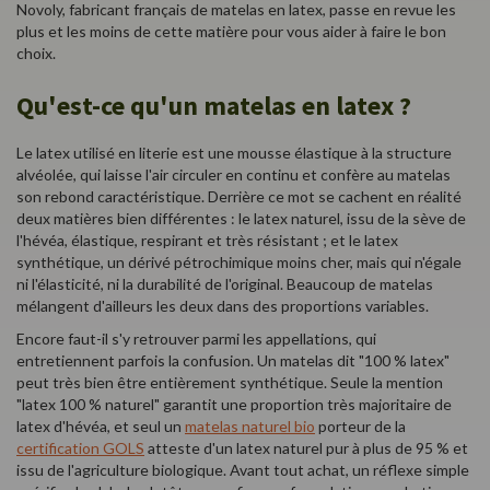
Novoly, fabricant français de matelas en latex, passe en revue les
plus et les moins de cette matière pour vous aider à faire le bon
choix.
Qu'est-ce qu'un matelas en latex ?
Le latex utilisé en literie est une mousse élastique à la structure
alvéolée, qui laisse l'air circuler en continu et confère au matelas
son rebond caractéristique. Derrière ce mot se cachent en réalité
deux matières bien différentes : le latex naturel, issu de la sève de
l'hévéa, élastique, respirant et très résistant ; et le latex
synthétique, un dérivé pétrochimique moins cher, mais qui n'égale
ni l'élasticité, ni la durabilité de l'original. Beaucoup de matelas
mélangent d'ailleurs les deux dans des proportions variables.
Encore faut-il s'y retrouver parmi les appellations, qui
entretiennent parfois la confusion. Un matelas dit "100 % latex"
peut très bien être entièrement synthétique. Seule la mention
"latex 100 % naturel" garantit une proportion très majoritaire de
latex d'hévéa, et seul un
matelas naturel bio
porteur de la
certification GOLS
atteste d'un latex naturel pur à plus de 95 % et
issu de l'agriculture biologique. Avant tout achat, un réflexe simple