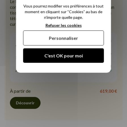
Le lit Novobed à lattes flexibles est fabriqué en bois
Vous pourrez modifier vos préférences à tout
contreplaqué recouvert d'une mousse de confort et d'un
moment en cliquant sur “Cookies” au bas de
tissu bouclette écru. Il est livré avec son sommier et sa
n'importe quelle page.
tête de lit. Il est dôté d’un système de renfort avec
curseurs de fermeté sur la zone lombaire.
Refuser les cookies
Personnaliser
Dur
Moelleux
Accueil
Très souple
Très ferme
C'est OK pour moi
Soutien
Basique
Idéal
Aération
À partir de
619,00 €
Découvrir