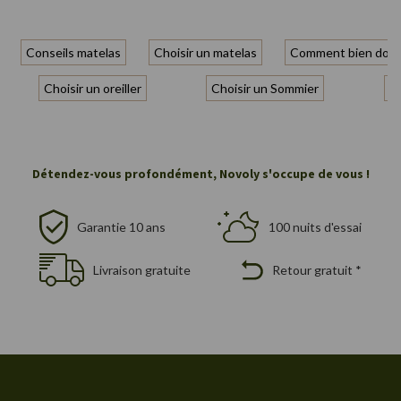
Conseils matelas
Choisir un matelas
Comment bien dorm
Choisir un oreiller
Choisir un Sommier
Ch
Détendez-vous profondément, Novoly s'occupe de vous !
Garantie 10 ans
100 nuits d'essai
Livraison gratuite
Retour gratuit *