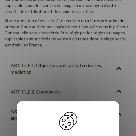
applicables pour les ventes en magasin ou au moyen d’autres
circuits de distribution et de commercialisation.
Si une question nécessaire à l’exécution ou à l’interprétation du
présent Contrat n’est pas explicitement évoquée dans le présent
Contrat, elle sera considérée être régie par les règles et usages
applicables aux sociétés de vente à distance dont le siège social
est établi en France.
ARTICLE 1. Objet, loi applicable, territoires,
médiation
ARTICLE 2. Commande
ARTICLE 3. Description des produits et tarifs
applicables