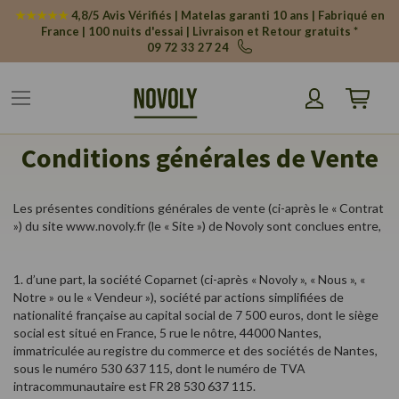
Panneau de gestion des cookies
★★★★★
4,8/5 Avis Vérifiés | Matelas garanti 10 ans | Fabriqué en
France | 100 nuits d'essai | Livraison et Retour gratuits *
09 72 33 27 24
Mon pani
Conditions générales de Vente
Les présentes conditions générales de vente (ci-après le « Contrat
») du site www.novoly.fr (le « Site ») de Novoly sont conclues entre,
1. d’une part, la société Coparnet (ci-après « Novoly », « Nous », «
Notre » ou le « Vendeur »), société par actions simplifiées de
nationalité française au capital social de 7 500 euros, dont le siège
social est situé en France, 5 rue le nôtre, 44000 Nantes,
immatriculée au registre du commerce et des sociétés de Nantes,
sous le numéro 530 637 115, dont le numéro de TVA
intracommunautaire est FR 28 530 637 115.