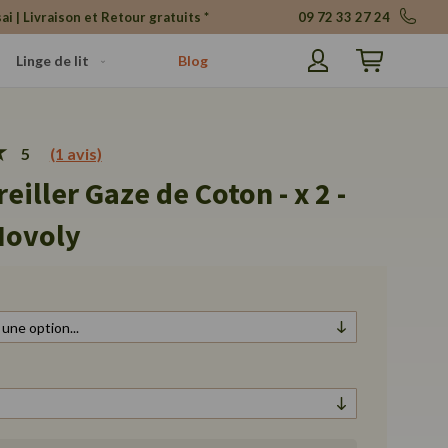
ai | Livraison et Retour gratuits *
09 72 33 27 24
Linge de lit
Blog
Mon panier
5
(1 avis)
reiller Gaze de Coton - x 2 -
Novoly