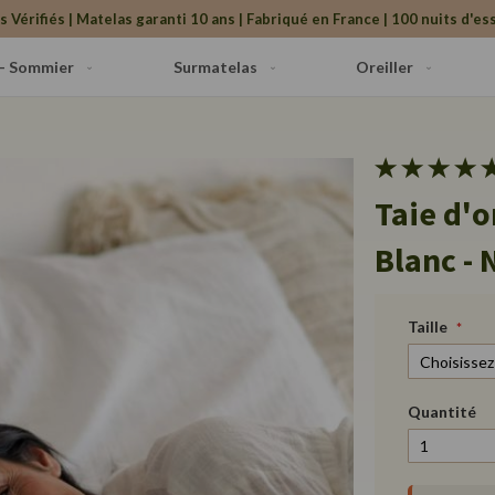
s Vérifiés | Matelas garanti 10 ans | Fabriqué en France | 100 nuits d'ess
 - Sommier
Surmatelas
Oreiller
Taie d'o
Blanc - 
Taille
Quantité