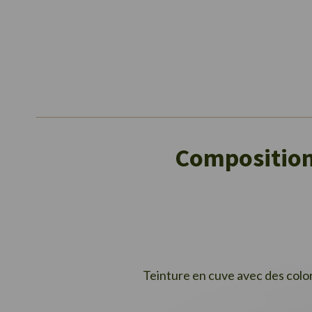
images
gallery
Composition 
Teinture en cuve avec des color