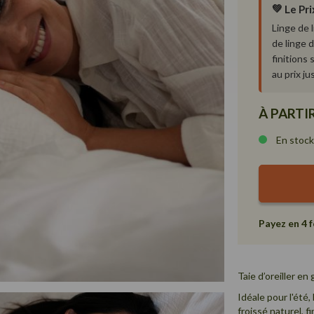
💚
Le Pr
Linge de 
de linge 
finitions
au prix ju
À PARTI
En stock.
Payez en 4 f
Taie d’oreiller en
Idéale pour l'été
froissé naturel, f