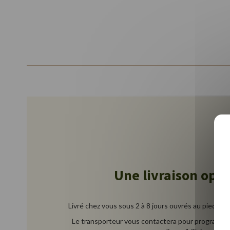
Une livraison opt
Livré chez vous sous 2 à 8 jours ouvrés au pied de
Le transporteur vous contactera pour programmer 