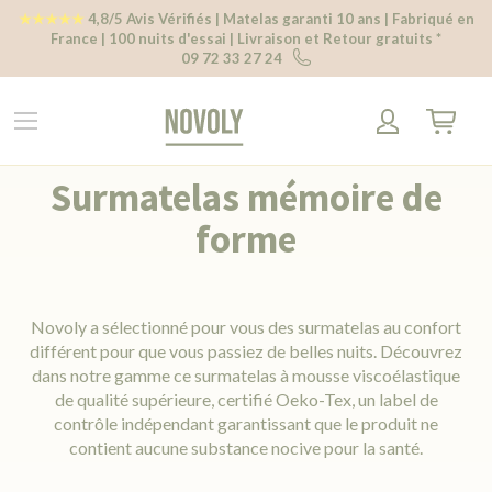
Panneau de gestion des cookies
★★★★★
4,8/5 Avis Vérifiés | Matelas garanti 10 ans | Fabriqué en
France | 100 nuits d'essai | Livraison et Retour gratuits *
09 72 33 27 24
Mon pani
Surmatelas mémoire de
forme
Novoly a sélectionné pour vous des surmatelas au confort
différent pour que vous passiez de belles nuits. Découvrez
dans notre gamme ce surmatelas à mousse viscoélastique
de qualité supérieure, certifié Oeko-Tex, un label de
contrôle indépendant garantissant que le produit ne
contient aucune substance nocive pour la santé.