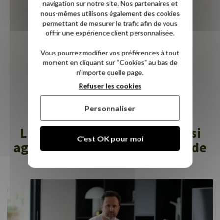
navigation sur notre site. Nos partenaires et
satisfaits de notre commande. L'oreiller est
nous-mêmes utilisons également des cookies
confortable et aucun problème sur la
permettant de mesurer le trafic afin de vous
livraison.
offrir une expérience client personnalisée.
Roxane J.
Vous pourrez modifier vos préférences à tout
(23/11/2021)
moment en cliquant sur “Cookies” au bas de
n'importe quelle page.
Refuser les cookies
Tous les avis
Personnaliser
Les services Novoly sont aussi
C'est OK pour moi
agréables qu'une bonne nuit de
sommeil !