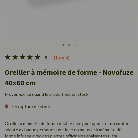
Skip
5
(1 avis)
to
the
Oreiller à mémoire de forme - Novofuze
beginning
of
40x60 cm
the
images
Prévenez-moi quand le produit est en stock
gallery
En rupture de stock.
Oreiller à mémoire de forme double face pour apporter un confort
adapté à chaque persone : une face en mousse à mémoire de
forme infusée avec des plantes officinales apaisantes ultra-