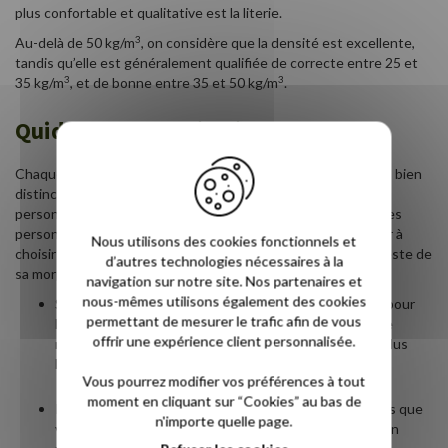
plus confortable et qualitative est la literie.
3
Au-delà de 50 kg/m
, on considère que la densité est excellente,
tandis qu’elle est généralement qualifiée de correcte entre 25 et
3
3
35 kg/m
, et de bonne entre 35 et 50 kg/m
.
Quid des cas particuliers ?
Chaque personne est unique, et présente des morphologies bien
distinctes. Il existe donc des cas particuliers tels que les
personnes en surpoids, les très grands individus ou encore les
personnes de petite taille. Voici quelques conseils pour aider à
Nous utilisons des cookies fonctionnels et
choisir son matelas en fonction de son poids mais aussi du reste de
d’autres technologies nécessaires à la
sa morphologie :
navigation sur notre site. Nos partenaires et
nous-mêmes utilisons également des cookies
Si vous êtes en surpoids, privilégiez un modèle ferme pour
permettant de mesurer le trafic afin de vous
limiter les risques de déformation provoqués par votre
offrir une expérience client personnalisée.
masse corporelle. Ils doivent également être un peu plus
larges que la moyenne.
Vous pourrez modifier vos préférences à tout
moment en cliquant sur “Cookies” au bas de
Il faut en général une vingtaine de centimètres de plus que
n'importe quelle page.
votre taille pour un sommeil confortable. Il faut donc un