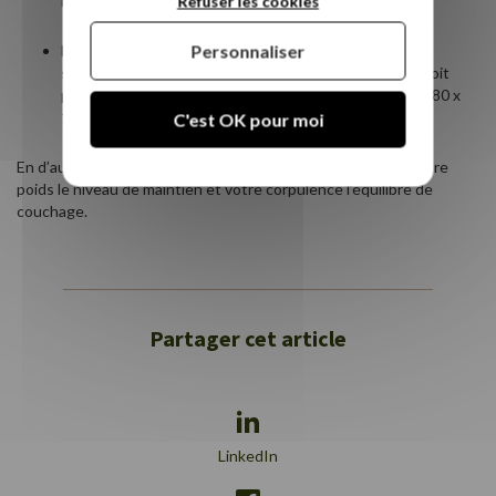
modèle de 2m si vous mesurez 1m80.
Refuser les cookies
Personnaliser
Les personnes de petite taille peuvent opter pour la
souplesse, sauf dans le cas où leur masse corporelle doit
prendre la priorité dans leur choix. Des dimensions de 80 x
190 cm conviennent bien.
C'est OK pour moi
En d’autres termes, votre taille en détermine la longueur, votre
poids le niveau de maintien et votre corpulence l’équilibre de
couchage.
Partager cet article
LinkedIn