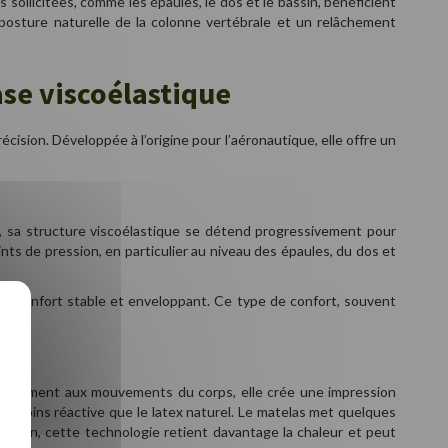
sollicitées, comme les épaules, le dos et le bassin, bénéficient
 posture naturelle de la colonne vertébrale et un relâchement
se viscoélastique
sion. Développée à l’origine pour l’aéronautique, elle offre un
e, sa structure viscoélastique se détend progressivement pour
s de pression, en particulier au niveau des épaules, du dos et
de confort stable et enveloppant. Ce type de confort, souvent
 lentement aux mouvements du corps, elle crée une impression
d moins réactive que le latex naturel. Le matelas met quelques
outien, cette technologie retient davantage la chaleur et peut