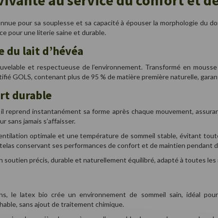
vivante au service du confort et de
onnue pour sa souplesse et sa capacité à épouser la morphologie du dorme
ce pour une literie saine et durable.
 du lait d’hévéa
nouvelable et respectueuse de l’environnement. Transformé en mousse so
rtifié GOLS, contenant plus de 95 % de matière première naturelle, garan
rt durable
e : il reprend instantanément sa forme après chaque mouvement, assurant
 sans jamais s’affaisser.
e ventilation optimale et une température de sommeil stable, évitant to
e matelas conservant ses performances de confort et de maintien pendan
d’un soutien précis, durable et naturellement équilibré, adapté à toutes le
ens, le latex bio crée un environnement de sommeil sain, idéal pour
able, sans ajout de traitement chimique.