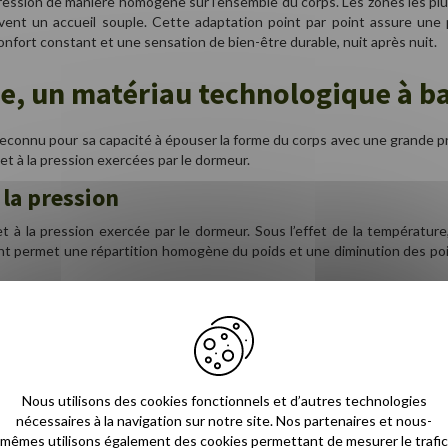
pression de manière homogène sur l’ensemble du corps. Les zones les plus 
rvent un accueil souple. Cette adaptation point par point assure une
onfort constant et une sensation de bien-être durable, nuit après nuit.
, un matériau technologique à ba
connu pour sa capacité à épouser la forme du corps avec une grande préci
et à la pression exercées par le dormeur.
 la pression
et à la pression exercée par le dormeur. Sous l’effet de la températur
 permet une répartition homogène du poids et une diminution des point
r et retrouve peu à peu sa forme initiale, procurant une sensation 
 un soutien continu tout au long de la nuit.
éactif
ui séduit par sa sensation de douceur et de stabilité. En réagissant
Nous utilisons des cookies fonctionnels et d’autres technologies
s aux changements de position. Ce comportement lent, cependant, la ren
nécessaires à la navigation sur notre site. Nos partenaires et nous-
e légère sensation d’enfoncement. Bien qu’elle apporte un excellent s
mêmes utilisons également des cookies permettant de mesurer le trafic