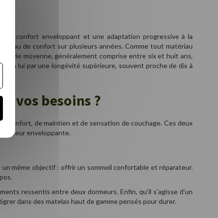
 un confort enveloppant et une adaptation progressive à la
t niveau de confort sur plusieurs années. Comme tout matériau
e de vie moyenne, généralement comprise entre six et huit ans,
uant à lui par une longévité supérieure, souvent proche de dix à
 à vos besoins ?
 de confort, de maintien et de sensation de couchage. Ces deux
 la douceur enveloppante.
un même objectif : offrir un sommeil confortable et réparateur.
epos.
ents ressentis entre deux dormeurs. Enfin, qu’il s’agisse d’un
intégrer dans des matelas haut de gamme pensés pour durer.