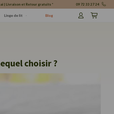
ai | Livraison et Retour gratuits *
09 72 33 27 24
Linge de lit
Blog
Mon panier
equel choisir ?