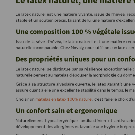
Le latex naturel, une matière 
Le latex naturel est une matière vivante, issue de l’hévéa, rec
stable et un soutien précis, faisant de lui une matière d’excellen
Une composition 100 % végétale issue
Issu de la sève d’hévéa, le latex naturel est une matière re
naturelle incomparable. Chez Novoly, nous utilisons un latex ce
Des propriétés uniques pour un confo
Le latex naturel se distingue par sa résilience exceptionnell
naturelle permet au matelas d’épouser la morphologie du dormeur
Grâce à sa structure alvéolaire ouverte, le latex garantit un
assure quant à elle une excellente stabilité dans le temps, l
Choisir un
matelas en latex 100% naturel
, c’est faire le choix 
Un confort sain et ergonomique
Naturellement hypoallergénique, antibactérien et anti-acari
développement des allergènes et favorise une hygiène irréproch