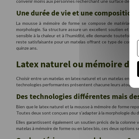
convenir moins aux personnes recherchant une surface de couc
Une durée de vie et une composition 
La mousse à mémoire de forme se compose de matériaux visc
morphologie. Sa structure assure un excellent soutien et une
sensible à la chaleur et à l’humidité, elle demande toutefois
reste satisfaisante pour un matelas offrant ce type de confort.
quinze ans.
Latex naturel ou mémoire de f
Choisir entre un matelas en latex naturel et un matelas en mo
technologies performantes présentent chacune leurs atouts : l’une
Des technologies différentes mais d
Bien que le latex naturel et la mousse à mémoire de forme repo
Toutes deux sont conçues pour s’adapter à la morphologie du dor
Elles garantissent également un soutien précis de la colonne 
matelas à mémoire de forme ou en latex bio, ces deux options se