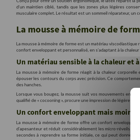
Conçu pour offrir un soutien ergonomique, le latex répartit la 
d’un maintien ciblé, tandis que les zones plus légères conse
musculaire complet. Le résultat est un sommeil réparateur, un c
La mousse à mémoire de forme
La mousse à mémoire de forme est un matériau viscoélastique re
confort enveloppant et personnalisé, en s’adaptant à la chaleur 
Un matériau sensible à la chaleur et à
La mousse à mémoire de forme réagit à la chaleur corporelle 
épouser les contours du corps avec précision. Ce comportement
des hanches.
Lorsque vous bougez, la mousse suit vos mouvements en douceu
qualifié de « cocooning », procure une impression de légèreté et
Un confort enveloppant mais moins r
La mousse à mémoire de forme offre un confort enveloppant q
d’apesanteur et réduit considérablement les micro-réveils lié
secondes à reprendre sa forme initiale, ce qui peut donner un