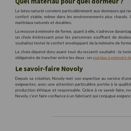
Quel matériau pour quel dormeur ?
Le latex naturel convient particulièrement aux dormeurs qui r
confort stable, même dans les environnements plus chauds. Il 
matériaux naturels et durables.
La mousse à mémoire de forme, quant à elle, s’adresse davantag
un choix intéressant pour les personnes souffrant de douleurs
souhaitez tester le confort enveloppant de la mémoire de form
Le choix dépend donc avant tout du ressenti souhaité : la tonicité
obligatoire de trancher entre les deux : un
matelas à mémoire de
Le savoir-faire Novoly
Depuis sa création, Novoly met son expertise au service d’une 
exigeantes, avec une attention particulière portée à la qual
production éthique et responsable. Grâce à ce savoir-faire, n
Novoly, c’est faire confiance à un fabricant qui conjugue exig